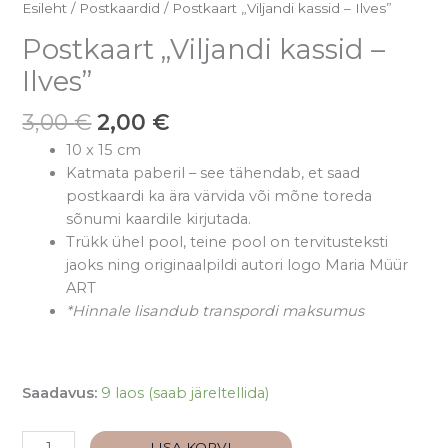
Esileht
/
Postkaardid
/ Postkaart „Viljandi kassid – Ilves”
Postkaart „Viljandi kassid –
Ilves”
3,00
€
2,00
€
10 x 15 cm
Katmata paberil – see tähendab, et saad
postkaardi ka ära värvida või mõne toreda
sõnumi kaardile kirjutada.
Trükk ühel pool, teine pool on tervitusteksti
jaoks
ning originaalpildi autori logo
Maria Müür
ART
*Hinnale lisandub transpordi maksumus
Saadavus:
9 laos (saab järeltellida)
LISA KORVI