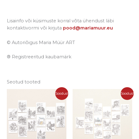
Lisainfo või küsimuste korral võta ühendust läbi
kontaktivormi või kirjuta
pood@mariamuur.eu
© Autoriõigus Maria Müür ART
® Registreeritud kaubamärk
Seotud tooted
Algne
Praegune
Algne
Praegune
Soodus!
Soodus!
hind
hind
hind
hind
oli:
on:
oli:
on:
9,00 €.
7,70 €.
9,90 €.
7,70 €.