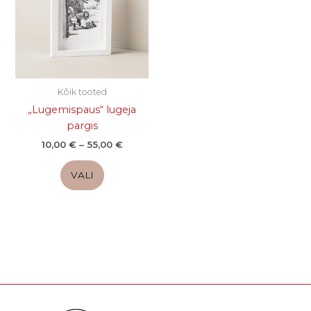
mitu
varianti.
Valikuid
saab
teha
tootelehel.
Kõik tooted
„Lugemispaus“ lugeja
pargis
10,00
€
–
55,00
€
VALI