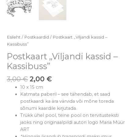
Esileht
/
Postkaardid
/ Postkaart „Viljandi kassid –
Kassibuss”
Postkaart „Viljandi kassid –
Kassibuss”
3,00
€
2,00
€
10 x 15 cm
Katmata paberil – see tähendab, et saad
postkaardi ka ära värvida või mõne toreda
sõnumi kaardile kirjutada.
Trükk ühel pool, teine pool on tervitusteksti
jaoks
ning originaalpildi autori logo
Maria Müür
ART
*Hinnale lisandub transpordi maksumus