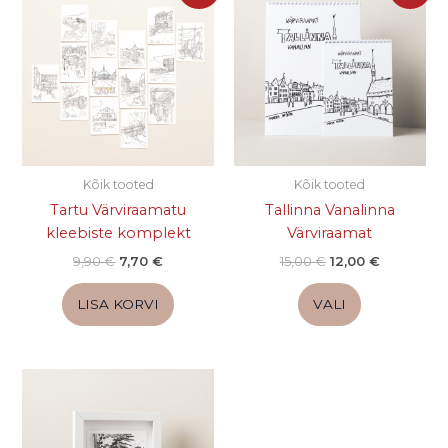
tootel
oli:
on:
oli:
on:
on
9,90 €.
7,70 €.
15,00 €.
12,00 €.
mitu
varianti.
Valikuid
saab
teha
tootelehel.
Kõik tooted
Kõik tooted
Tartu Värviraamatu
Tallinna Vanalinna
kleebiste komplekt
Värviraamat
9,90
€
7,70
€
15,00
€
12,00
€
LISA KORVI
VALI
Hinnavahemik:
Sellel
10,00 €
tootel
kuni
on
55,00 €