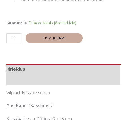
Saadavus:
9 laos (saab järeltellida)
LISA KORVI
Kirjeldus
Lisainfo
Viljandi kasside seeria
Postkaart “Kassibuss”
Klassikalises mõõdus 10 x 15 cm