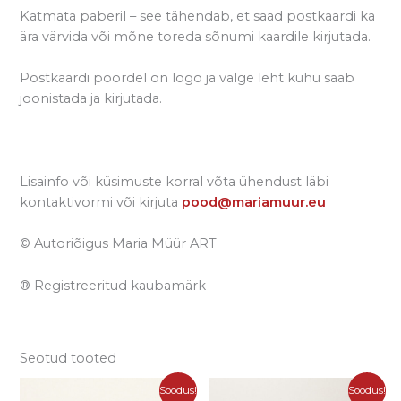
Katmata paberil – see tähendab, et saad postkaardi ka
ära värvida või mõne toreda sõnumi kaardile kirjutada.
Postkaardi pöördel on logo ja valge leht kuhu saab
joonistada ja kirjutada.
Lisainfo või küsimuste korral võta ühendust läbi
kontaktivormi või kirjuta
pood@mariamuur.eu
© Autoriõigus Maria Müür ART
® Registreeritud kaubamärk
Seotud tooted
Algne
Praegune
Algne
Praegune
Sellel
Soodus!
Soodus!
hind
hind
hind
hind