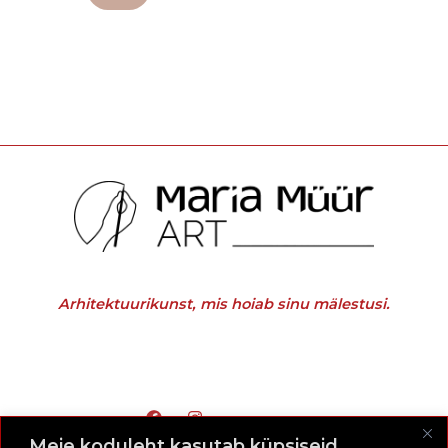
Arhitektuurikunst, mis hoiab sinu mälestusi.
Meie koduleht kasutab küpsiseid