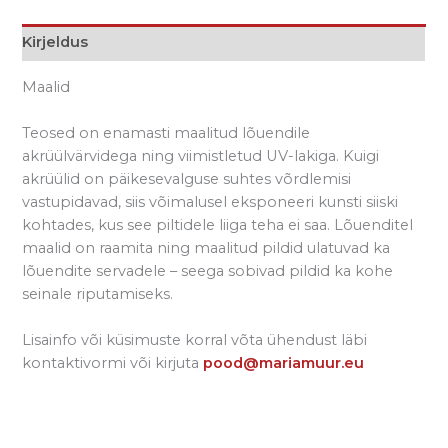
Kirjeldus
Maalid
Teosed on enamasti maalitud lõuendile
akrüülvärvidega ning viimistletud UV-lakiga. Kuigi
akrüülid on päikesevalguse suhtes võrdlemisi
vastupidavad, siis võimalusel eksponeeri kunsti siiski
kohtades, kus see piltidele liiga teha ei saa. Lõuenditel
maalid on raamita ning maalitud pildid ulatuvad ka
lõuendite servadele – seega sobivad pildid ka kohe
seinale riputamiseks.
Lisainfo või küsimuste korral võta ühendust läbi
kontaktivormi või kirjuta
pood@mariamuur.eu