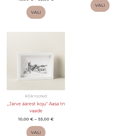
VALI
VALI
Hinnavahemik:
Sellel
10,00 €
tootel
kuni
on
55,00 €
mitu
varianti.
Valikuid
saab
teha
tootelehel.
Kõik tooted
„Järve äärest koju“ Aasa tn
vaade
10,00
€
–
55,00
€
VALI