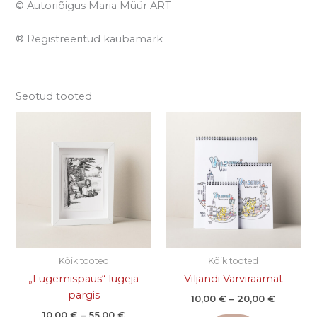
© Autoriõigus Maria Müür ART
® Registreeritud kaubamärk
Seotud tooted
Hinnavahemik:
Hinnava
Sellel
Sellel
10,00 €
10,00 €
tootel
tootel
kuni
kuni
on
on
55,00 €
20,00 €
mitu
mitu
varianti.
varianti.
Valikuid
Valikuid
saab
saab
teha
teha
tootelehel.
tootelehel.
Kõik tooted
Kõik tooted
„Lugemispaus“ lugeja
Viljandi Värviraamat
pargis
10,00
€
–
20,00
€
10,00
€
–
55,00
€