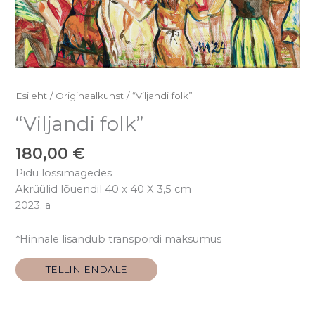
Esileht
/
Originaalkunst
/ “Viljandi folk”
“Viljandi folk”
180,00
€
Pidu lossimägedes
Akrüülid lõuendil 40 x 40 X 3,5 cm
2023. a
*Hinnale lisandub transpordi maksumus
TELLIN ENDALE