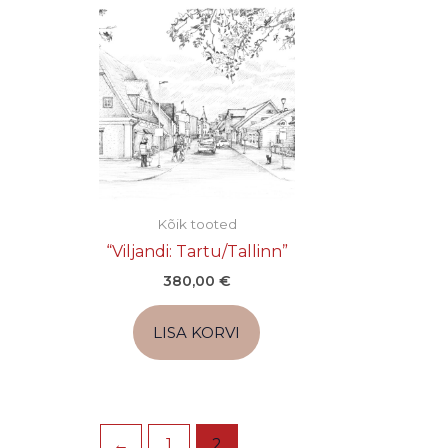
Kõik tooted
“Viljandi: Tartu/Tallinn”
380,00
€
LISA KORVI
←
1
2