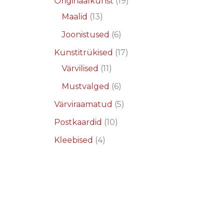
Originaalkunst
19
Maalid
13
Joonistused
6
Kunstitrükised
17
Värvilised
11
Mustvalged
6
Värviraamatud
5
Postkaardid
10
Kleebised
4