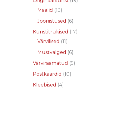
Originaalkunst
19
Maalid
13
Joonistused
6
Kunstitrükised
17
Värvilised
11
Mustvalged
6
Värviraamatud
5
Postkaardid
10
Kleebised
4