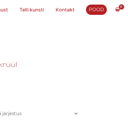
POOD
nust
Telli kunsti
Kontakt
krüül