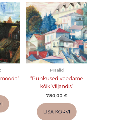
d
Maalid
d mööda”
“Puhkused veedame
kõik Viljandis”
780,00
€
I
LISA KORVI