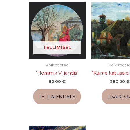
TELLIMISEL
Kõik tooted
Kõik toote
“Hommik Viljandis”
“Käime katusei
80,00
€
280,00
€
TELLIN ENDALE
LISA KORV