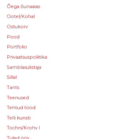
Õega õunaaias
Ootel/Kohal
Ostukorv
Pood
Portfolio
Privaatsuspoliitika
Samblasulistaja
Sillal
Tants
Teenused
Tehtud tööd
Telli kunsti
Tochni/Krohv I
Tuled öös