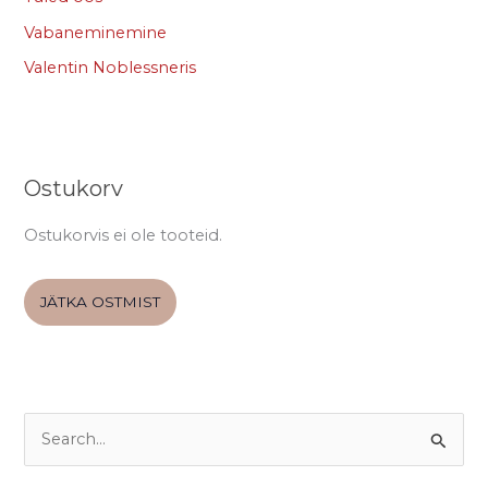
Vabaneminemine
Valentin Noblessneris
Ostukorv
Ostukorvis ei ole tooteid.
JÄTKA OSTMIST
S
e