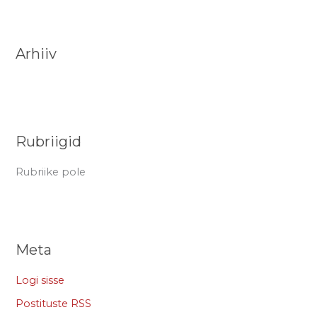
a
r
Arhiiv
c
h
f
o
r
Rubriigid
:
Rubriike pole
Meta
Logi sisse
Postituste RSS