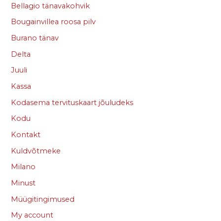
Bellagio tänavakohvik
Bougainvillea roosa pilv
Burano tänav
Delta
Juuli
Kassa
Kodasema tervituskaart jõuludeks
Kodu
Kontakt
Kuldvõtmeke
Milano
Minust
Müügitingimused
My account